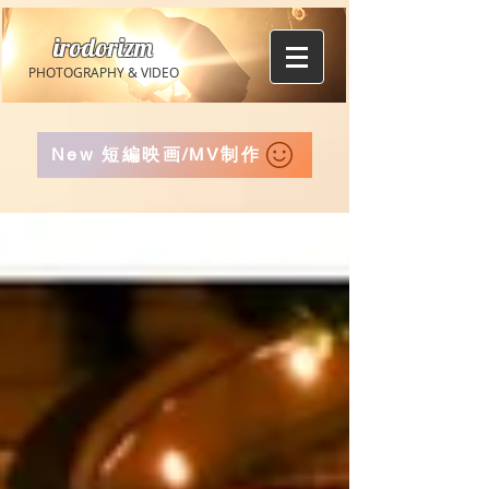
irodorizm
PHOTOGRAPHY & VIDEO
New 短編映画/MV制作