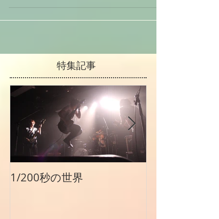
さめに参ります。 お店の魅力。見る角度によってまた
変わって見える不思議。 どこを魅せるか、ストーリー
を感じられるように。 「#702 CAFE &...
特集記事
1/200秒の世界
公式サイト
【irodorizm