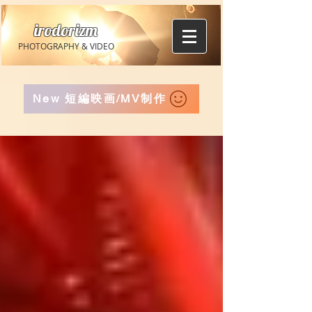
irodorizm
PHOTOGRAPHY & VIDEO
New 短編映画/MV制作