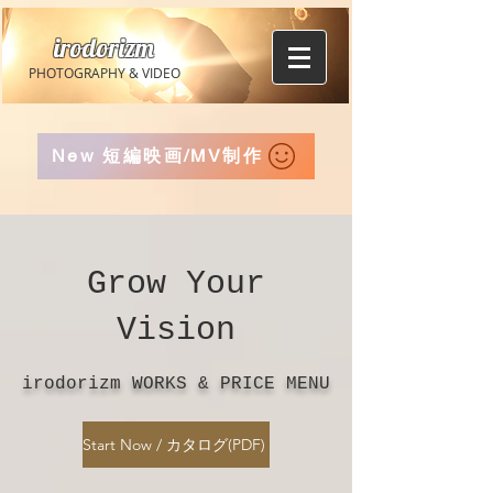
irodorizm
PHOTOGRAPHY & VIDEO
New 短編映画/MV制作
Grow Your
Vision
irodorizm WORKS & PRICE MENU
Start Now / カタログ(PDF)