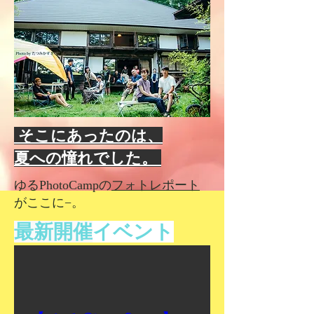
そこにあったのは、
夏への憧れでした。
ゆるPhotoCampの
フォトレポート
がここに−。
​最新開催
イベント