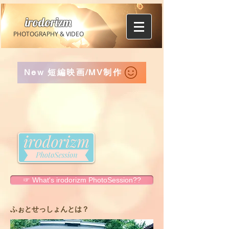
irodorizm
PHOTOGRAPHY & VIDEO
New 短編映画/MV制作
☞ What's irodorizm PhotoSession??
​ふぉとせっしょんとは？