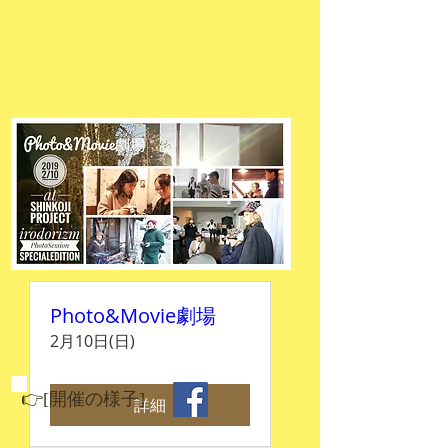
Photo&Movie劇場
2月10日(日)
👉[開催の様子
]
詳細