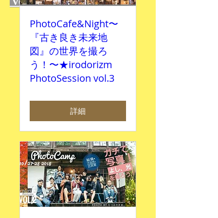
vol.3のメンバー発信
PhotoCafe&Night〜
『古き良き未来地
図』の世界を撮ろ
う！〜★irodorizm
PhotoSession vol.3
詳細