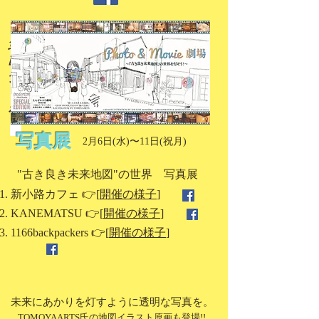
​​第9回 『もんぜんまち劇場』 参加企
画
ナノグラフィカ主催
ながの灯明まつり期間
​写真展
2月6日(水)〜11日(祝月)
"古き良き未来地図"の世界 写真展
新小路カフェ 👉[
開催の様子
]
KANEMATSU 👉[
開催の様子
]
1166backpackers 👉[
開催の様子
]
未来にあかりを灯すように​透明な写真を。
TOMOYAARTS氏の地図イラスト原画も登場!!