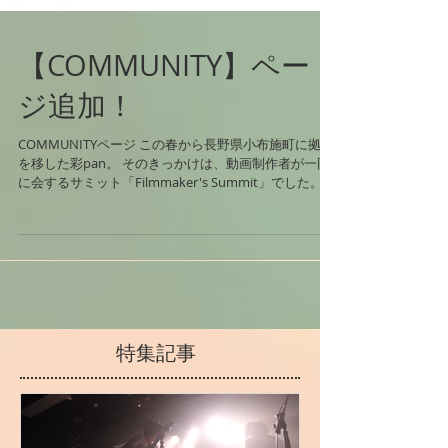
【COMMUNITY】ペー
ジ追加！
COMMUNITYページ この春から長野県小布施町に拠点
を移した彩pan。 そのきっかけは、動画制作者が一同
に会するサミット「Filmmaker's Summit」でした。
そこで当日運営、写真スタッフとして参加。小布施町
に出会う。そこに集まった人々に魅了され、移住を決
意。...
特集記事