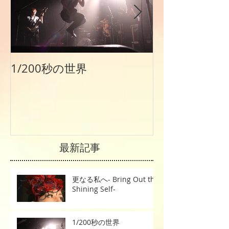
1/200秒の世界
公式サイト
【irodorizm
最新記事
更なる私へ- Bring Out the
Shining Self-