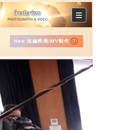
irodorizm
PHOTOGRAPHY & VIDEO
New 短編映画/MV制作