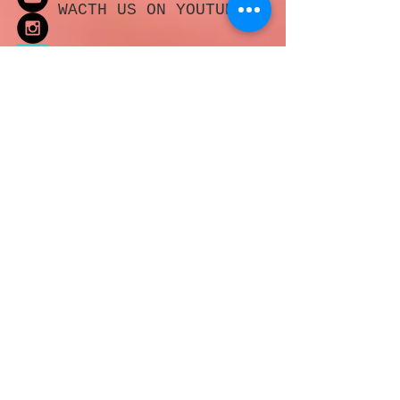
LIKE ME ON Facebook
WACTH US ON YOUTUBE
LIKE ME ON INSTAGRAM
FOLLOW ME ON note
FOLLOW ME ON TWITTER
WATCH US ON VIMEO
VISIT OUR BLOG