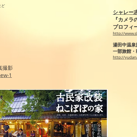
など
シャレー
『カメラ
プロフィ
http://www.s
湯田中温泉
一部旅館・
http://yuda
真撮影
new-1