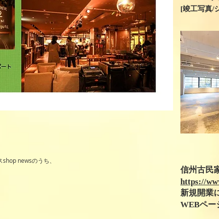
[竣工写真/
op newsのうち、
信州古民
https://w
新規開業
WEBペ