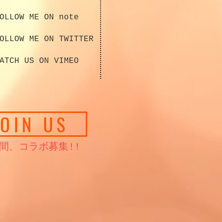
OLLOW ME ON note
OLLOW ME ON TWITTER
ATCH US ON VIMEO
JOIN US
仲間、コラボ募集!!