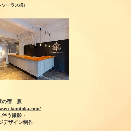
シソーラス様]
家の宿 燕
ww.en-kominka.com/
に伴う撮影・
ージデザイン制作