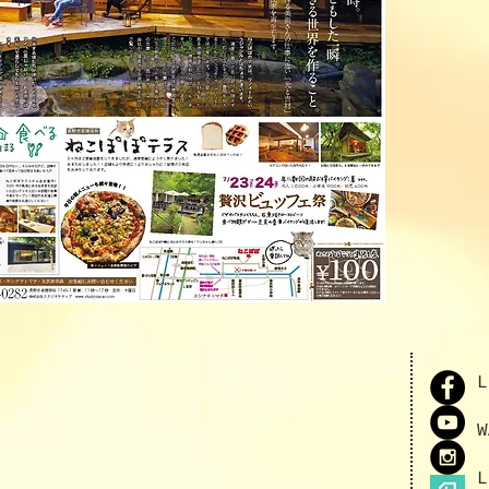
L
W
L