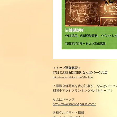
＜トップ画像解説＞
#702 CAFE&DINER なんばパークス店
http://www.sld-inc.com/702.html
＊撮影店舗写真を含む記事が、なんばパークスsh
期間中アクセスランキングNo.1をキープ！
なんばパークス
http://www.nambaparks.com/
各種グルメサイト掲載