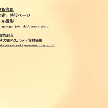
志賀高原
の宿』特設ページ
ール撮影
higakogen.jp/chalet/camera_plan/
旅館組合
秋の観光スポット宣材撮影
naka-snowmonkey-onsen-and-ski.com/