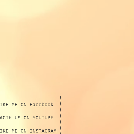
IKE ME ON Facebook
ACTH US ON YOUTUBE
IKE ME ON INSTAGRAM