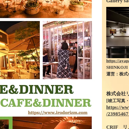
Gallery
https://ay
SHINKOJI
​運営：株
株式会社
[
竣工写真・
https://w
/23985467
CRIF 