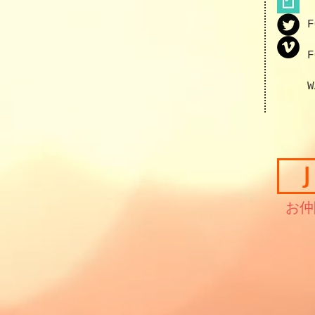
F
F
W
​お