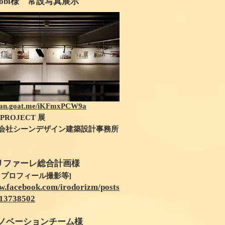
 saobi様 常設写真展示
apan.goat.me/iKFmxPCW9a
 PROJECT 展
式会社シーンデザイン建築設計事務所
リファーレ総合計画様
プロフィール撮影等]
ww.facebook.com/irodorizm/posts
13738502
リノベーションチーム様