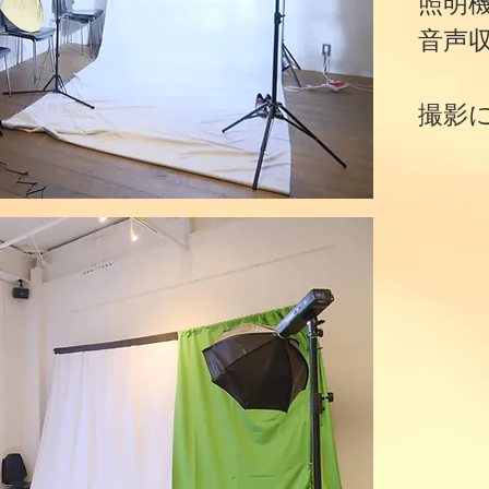
​照明
音声
​撮