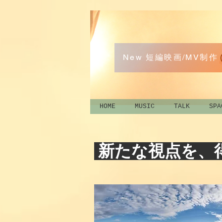
New 短編映画/MV制作
HOME
MUSIC
TALK
SPA
新たな視点を、