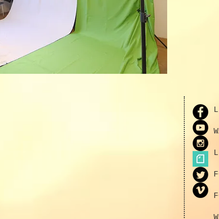
L
W
L
F
F
W