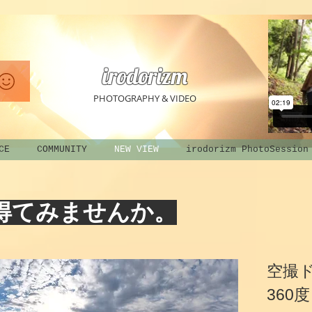
irodorizm
PHOTOGRAPHY & VIDEO
CE
COMMUNITY
NEW VIEW
irodorizm PhotoSession
得てみませんか。
空撮
360