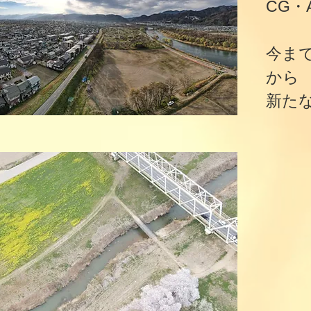
CG・
今ま
から
新た