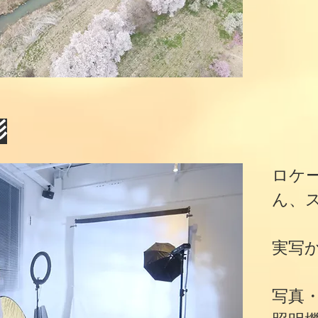
影
ロケ
ん、
​実写
写真