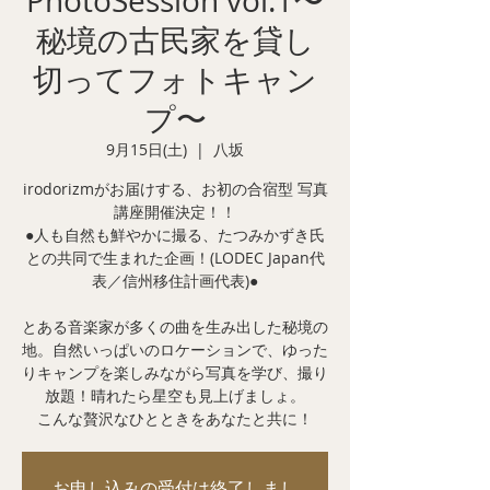
PhotoSession vol.1〜
秘境の古民家を貸し
切ってフォトキャン
プ〜
9月15日(土)
  |  
八坂
irodorizmがお届けする、お初の合宿型 写真
講座開催決定！！
●人も自然も鮮やかに撮る、たつみかずき氏
との共同で生まれた企画！(LODEC Japan代
表／信州移住計画代表)●
とある音楽家が多くの曲を生み出した秘境の
地。自然いっぱいのロケーションで、ゆった
りキャンプを楽しみながら写真を学び、撮り
放題！晴れたら星空も見上げましょ。
こんな贅沢なひとときをあなたと共に！
お申し込みの受付は終了しまし