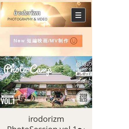
irodorizm
PHOTOGRAPHY & VIDEO
New 短編映画/MV制作
irodorizm